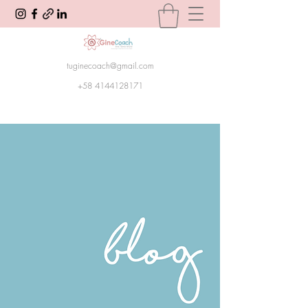
tuginecoach@gmail.com
+58 4144128171