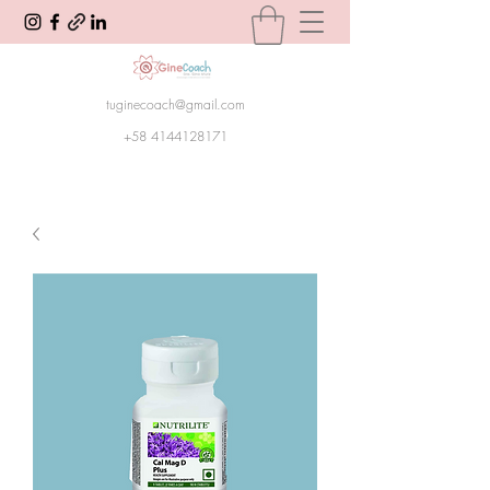
tuginecoach@gmail.com
+58 4144128171