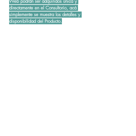
Web podrán ser adquiridos única y 
directamente en el Consultorio, acá 
simplemente se muestra los detalles y 
disponibilidad del Producto.
Tu GineCoach
tuginecoach@gmail.com
+58 4144128171
Hospital Metropolitano del Norte, Piso 2,
Consultorio 11.
Avenida Valencia, Sector Florida, Naguanagua
2005.
___